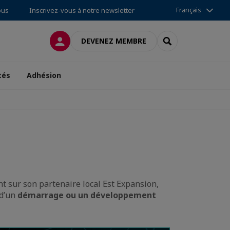
Français
ous
Inscrivez-vous à notre newsletter
CONNEXION
RECHERCHER
DEVENEZ MEMBRE
tés
Adhésion
nt sur son partenaire local Est Expansion,
 d’un
démarrage ou un développement