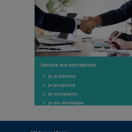
Service aux entreprises
Je m'informe
Je prospecte
Je m’implante
Je me développe