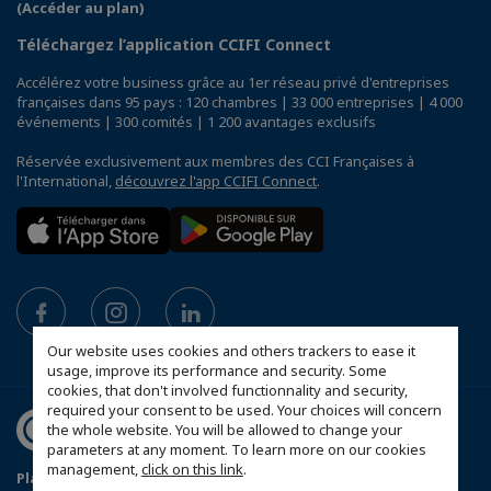
(Accéder au plan)
Téléchargez l’application CCIFI Connect
Accélérez votre business grâce au 1er réseau privé d'entreprises
françaises dans 95 pays : 120 chambres | 33 000 entreprises | 4 000
événements | 300 comités | 1 200 avantages exclusifs
Réservée exclusivement aux membres des CCI Françaises à
l'International,
découvrez l'app CCIFI Connect
.
Our website uses cookies and others trackers to ease it
usage, improve its performance and security. Some
cookies, that don't involved functionnality and security,
required your consent to be used. Your choices will concern
the whole website. You will be allowed to change your
parameters at any moment. To learn more on our cookies
management,
click on this link
.
Plan du site
Mentions légales