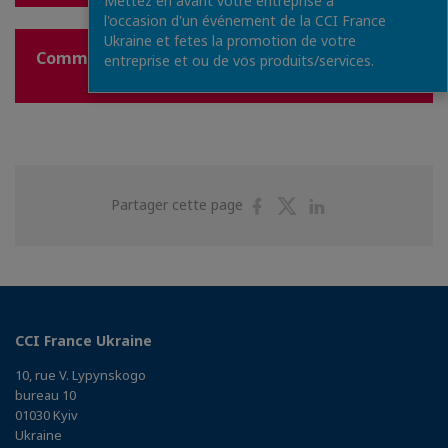
Mettez en avant votre entreprise à
l'occasion d'un événement de la CCI France
Ukraine et fetes la promotion de votre
Commercial à temps partagé en Ukraine
entreprise et ou de vos produits/services.
Partager
Partager
Partager
Partager cette page
sur
sur
sur
Facebook
Twitter
Linkedin
CCI France Ukraine
10, rue V. Lypynskogo
bureau 10
01030 Kyiv
Ukraine