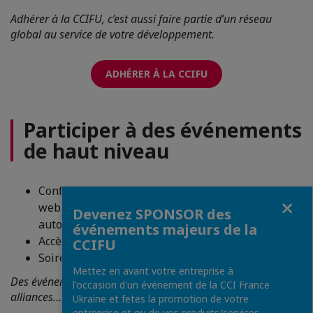
Adhérer à la CCIFU, c’est aussi faire partie d’un réseau
global au service de votre développement.
ADHÉRER À LA CCIFU
Participer à des événements
de haut niveau
Conférences économiques et politiques,
Fermer
webinaires reconstruction, réunions avec les
Devenez SPONSOR des
autorités
événements majeurs de la
Accès privilégié à des décideurs publics et privés
CCIFU
Soirées de networking et moments conviviaux
Mettez en avant votre entreprise à
Des événements où se créent les opportunités, les
l'occasion d'un événement de la CCI France
alliances… et parfois les amitiés.
Ukraine et fetes la promotion de votre
entreprise et ou de vos produits/services.