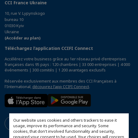
CCI France Ukraine
10, rue V. Lypynskogo
bureau 10
01030 Kyiv
Ukraine
(Accéder au plan)
Téléchargez l’application CCIFI Connect
Accélérez votre business grâce au 1er réseau privé d'entreprises
françaises dans 95 pays : 120 chambres | 33 000 entreprises | 4 000
événements | 300 comités | 1 200 avantages exclusifs
Réservée exclusivement aux membres des CCI Françaises à
l'International,
découvrez l'app CCIFI Connect
.
Our website uses cookies and others trackers to ease it
usage, improve its performance and security. Some
cookies, that don't involved functionnality and security,
required your consent to be used. Your choices will concern