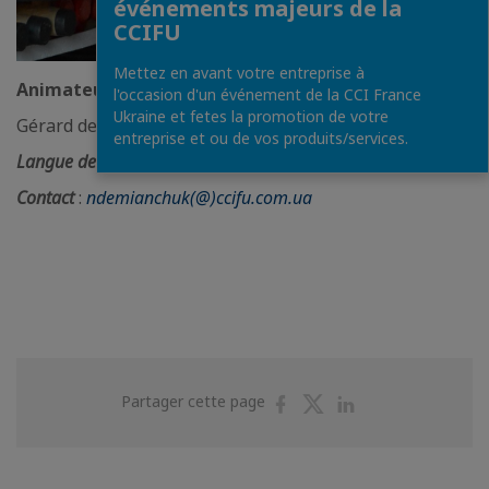
événements majeurs de la
CCIFU
Mettez en avant votre entreprise à
Animateur :
l'occasion d'un événement de la CCI France
Ukraine et fetes la promotion de votre
Gérard de LA SALLE, directeur ALFAGRO
entreprise et ou de vos produits/services.
Langue de travail
:
français/anglais
Contact
:
ndemianchuk(@)ccifu.com.ua
Partager
Partager
Partager
Partager cette page
sur
sur
sur
Facebook
Twitter
Linkedin