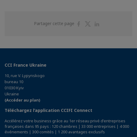
Partager
Partager
Partager
Partager cette page
sur
sur
sur
Facebook
Twitter
Linkedin
CCI France Ukraine
10, rue V. Lypynskogo
bureau 10
01030 Kyiv
Ukraine
(Accéder au plan)
Téléchargez l’application CCIFI Connect
Accélérez votre business grâce au 1er réseau privé d'entreprises
françaises dans 95 pays : 120 chambres | 33 000 entreprises | 4 000
événements | 300 comités | 1 200 avantages exclusifs