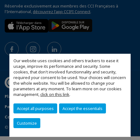
Réservée exclusivement aux membres des CCI Françaises à
l'International,
découvrez l'app CCIFI Connect
.
Our website uses cookies and others trackers to ease it
usage, improve its performance and security. Some
cookies, that don't involved functionnality and security,
required your consent to be used. Your choices will concern
the whole website. You will be allowed to change your
parameters at any moment. To learn more on our cookies
management,
click on this link
.
Plan du site
Mentions légales
Politique de confidentialité
FAQ
Accept all purposes
Accept the essentials
Configurer vos préférences cookies
Customize
© 2026 CCI France Ukraine