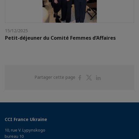
15/12/2025
Petit-déjeuner du Comité Femmes d’Affaires
Partager
Partager
Partager
Partager cette page
sur
sur
sur
Facebook
Twitter
Linkedin
CCI France Ukraine
10, rue V. Lypynskogo
bureau 10