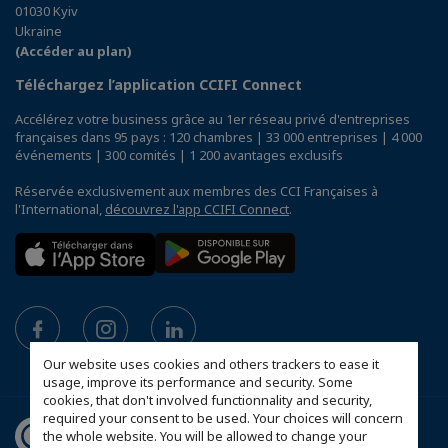
01030 Kyiv
Ukraine
(Accéder au plan)
Téléchargez l’application CCIFI Connect
Accélérez votre business grâce au 1er réseau privé d'entreprises
françaises dans 95 pays : 120 chambres | 33 000 entreprises | 4 000
événements | 300 comités | 1 200 avantages exclusifs
Réservée exclusivement aux membres des CCI Françaises à
l'International,
découvrez l'app CCIFI Connect
.
Our website uses cookies and others trackers to ease it
usage, improve its performance and security. Some
cookies, that don't involved functionnality and security,
required your consent to be used. Your choices will concern
the whole website. You will be allowed to change your