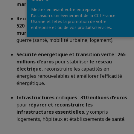
manufacturière.
Mettez en avant votre entreprise à
l'occasion d'un événement de la CCI France
Reconstruction des villes et communautés
:
Ukraine et fetes la promotion de votre
520 millions d’euros
pour
les infrastructures
entreprise et ou de vos produits/services.
municipales
dans les zones touchées par la
guerre (santé, mobilité urbaine, logement).
Sécurité énergétique et transition verte
:
265
millions d’euros
pour stabiliser
le réseau
électrique,
reconstruire les capacités en
énergies renouvelables et améliorer l’efficacité
énergétique.
Infrastructures critiques
:
310 millions d’euros
pour
réparer et reconstruire les
infrastructures essentielles
, y compris
logements, hôpitaux et établissements de santé.