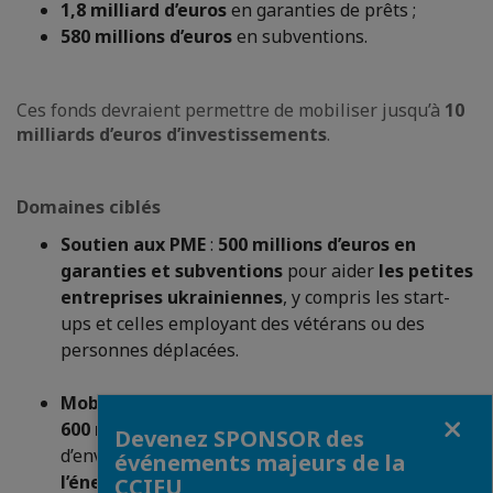
1,8 milliard d’euros
en garanties de prêts ;
580 millions d’euros
en subventions.
Ces fonds devraient permettre de mobiliser jusqu’à
10
milliards d’euros d’investissements
.
Domaines ciblés
Soutien aux PME
:
500 millions d’euros en
garanties et subventions
pour aider
les petites
entreprises ukrainiennes
, y compris les start-
ups et celles employant des vétérans ou des
personnes déplacées.
Mobilisation d’investissements stratégiques
:
Fermer
600 millions d’euros
pour des projets privés
Devenez SPONSOR des
d’envergure dans les secteurs clés tels que
événements majeurs de la
l’énergie, les transports et l’industrie
CCIFU