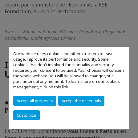
œuvre par le ministère de l’Économie, la KSE
Foundation, Aurora et Oschadbank.
Sources : Banque nationale d’Ukraine, PrivatBank, Ukrgasbank,
Oschadbank, Crédit Agricole Ukraine
Our website uses cookies and others trackers to ease it
usage, improve its performance and security. Some
Initiative de CCI France
cookies, that don't involved functionnality and security,
required your consent to be used. Your choices will concern
Ukraine
the whole website. You will be allowed to change your
parameters at any moment. To learn more on our cookies
management,
click on this link
.
● Conférence « Reconstruire
Accept all purposes
Accept the essentials
l’Ukraine concrètement » à Paris
Customize
La CCI franco-ukrainienne
vous invite à Paris et en