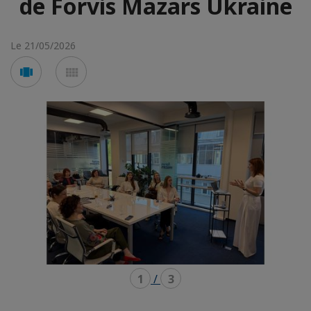
de Forvis Mazars Ukraine
Le 21/05/2026
Voir
Voir
en
en
mode
mode
carousel
mosaïque
1
/
3