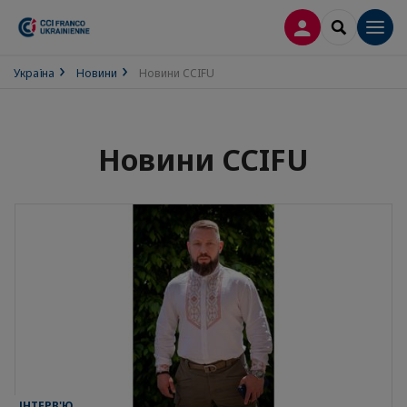
ВХІД
SEARCH
Men
Україна
Новини
Новини CCIFU
Новини CCIFU
ІНТЕРВ'Ю