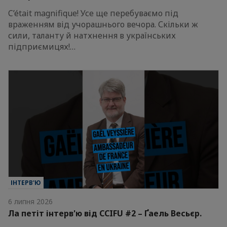
C’était magnifique! Усе ще перебуваємо під
враженням від учорашнього вечора. Скільки ж
сили, таланту й натхнення в українських
підприємицях!…
ІНТЕРВ'Ю
6 липня 2026
Ла петіт інтерв'ю від CCIFU #2 – Ґаель Весьєр.