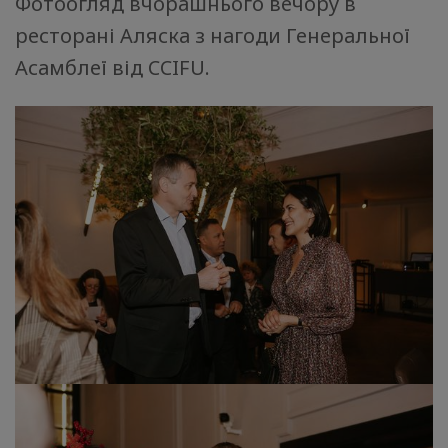
Фотоогляд вчорашнього вечору в
ресторані Аляска з нагоди Генеральної
Асамблеї від CCIFU.