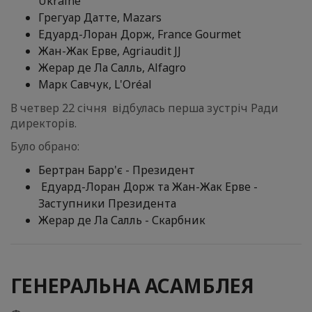
Ukraine
Грегуар Датте, Mazars
Едуард-Лоран Дорж, France Gourmet
Жан-Жак Ерве, Agriaudit JJ
Жерар де Ла Салль, Alfagro
Марк Савчук, L'Oréal
В четвер 22 січня відбулась перша зустріч Ради
директорів.
Було обрано:
Бертран Барр'є - Президент
Едуард-Лоран Дорж та Жан-Жак Ерве -
Заступники Президента
Жерар де Ла Салль - Скарбник
ГЕНЕРАЛЬНА АСАМБЛЕЯ