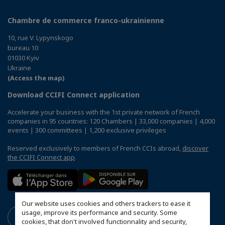
Chambre de commerce franco-ukrainienne
10, rue V. Lypynskogo
bureau 10
01030 Kyiv
Ukraine
(Access the map)
Download CCIFI Connect application
Accelerate your business with the 1st private network of French
companies in 95 countries: 120 Chambers | 33,000 companies | 4,000
events | 300 committees | 1,200 exclusive privileges
Reserved exclusively to members of French CCIs abroad,
discover
the CCIFI Connect app
.
Our website uses cookies and others trackers to ease it
usage, improve its performance and security. Some
cookies, that don't involved functionnality and security,