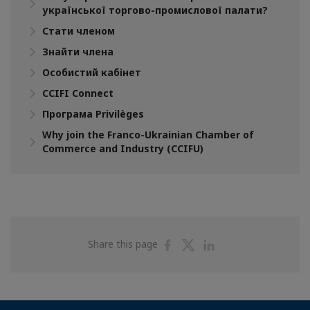
української торгово-промислової палати?
Стати членом
Знайти члена
Особистий кабінет
CCIFI Connect
Програма Privilèges
Why join the Franco-Ukrainian Chamber of
Commerce and Industry (CCIFU)
Share
Share
Share
Share this page
on
on
on
Facebook
Twitter
Linkedin