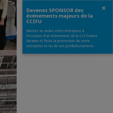
Fermer
Devenez SPONSOR des
événements majeurs de la
CCIFU
Mettez en avant votre entreprise à
l'occasion d'un événement de la CCI France
Ukraine et fetes la promotion de votre
entreprise et ou de vos produits/services.