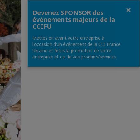
Fermer
Devenez SPONSOR des
événements majeurs de la
CCIFU
Mettez en avant votre entreprise à
l'occasion d'un événement de la CCI France
Ukraine et fetes la promotion de votre
entreprise et ou de vos produits/services.