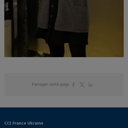
Partager
Partager
Partager
Partager cette page
sur
sur
sur
Facebook
Twitter
Linkedin
CCI France Ukraine