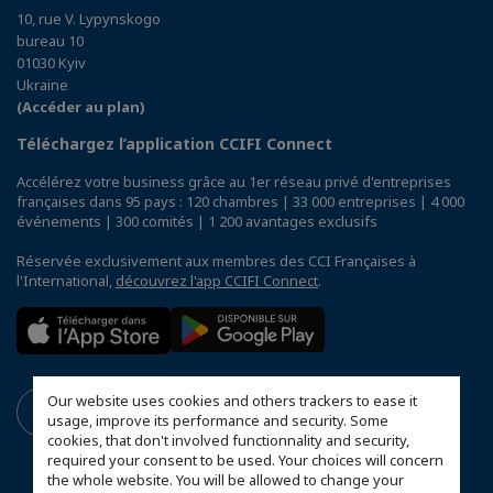
10, rue V. Lypynskogo
bureau 10
01030 Kyiv
Ukraine
(Accéder au plan)
Téléchargez l’application CCIFI Connect
Accélérez votre business grâce au 1er réseau privé d'entreprises
françaises dans 95 pays : 120 chambres | 33 000 entreprises | 4 000
événements | 300 comités | 1 200 avantages exclusifs
Réservée exclusivement aux membres des CCI Françaises à
l'International,
découvrez l'app CCIFI Connect
.
Our website uses cookies and others trackers to ease it
usage, improve its performance and security. Some
cookies, that don't involved functionnality and security,
required your consent to be used. Your choices will concern
the whole website. You will be allowed to change your