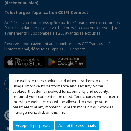
(Accéder au plan)
Téléchargez l’application CCIFI Connect
Accélérez votre business grâce au 1er réseau privé d'entreprises
françaises dans 95 pays : 120 chambres | 33 000 entreprises | 4 000
événements | 300 comités | 1 200 avantages exclusifs
Réservée exclusivement aux membres des CCI Françaises à
l'International,
découvrez l'app CCIFI Connect
.
Our website uses cookies and others trackers to ease it
usage, improve its performance and security. Some
cookies, that don't involved functionnality and security,
required your consent to be used. Your choices will concern
the whole website. You will be allowed to change your
parameters at any moment. To learn more on our cookies
management,
click on this link
.
Accept all purposes
Accept the essentials
Plan du site
Mentions légales