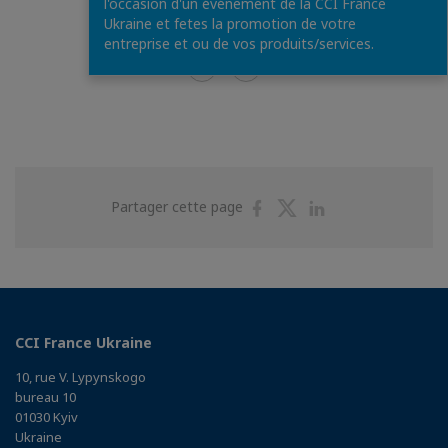
l'occasion d'un événement de la CCI France
Ukraine et fetes la promotion de votre
entreprise et ou de vos produits/services.
1
/
46
Partager
Partager
Partager
Partager cette page
sur
sur
sur
Facebook
Twitter
Linkedin
CCI France Ukraine
10, rue V. Lypynskogo
bureau 10
01030 Kyiv
Ukraine