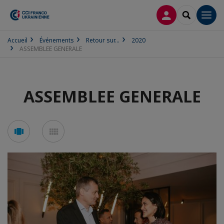
CONNEXION
RECHERCH
Men
Accueil
Événements
Retour sur...
2020
ASSEMBLEE GENERALE
ASSEMBLEE GENERALE
Voir
Voir
en
en
mode
mode
carousel
mosaïque