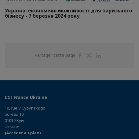
Україна: економічні можливості для паризького
бізнесу - 7 березня 2024 року
Partager
Partager
Partager
Partager cette page
sur
sur
sur
Facebook
Twitter
Linkedin
CCI France Ukraine
10, rue V. Lypynskogo
bureau 10
01030 Kyiv
Ukraine
(Accéder au plan)