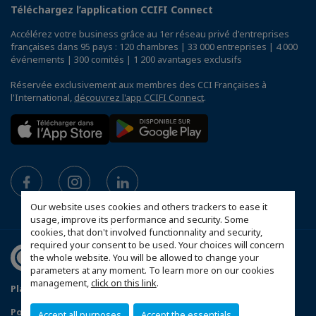
Téléchargez l’application CCIFI Connect
Accélérez votre business grâce au 1er réseau privé d'entreprises
françaises dans 95 pays : 120 chambres | 33 000 entreprises | 4 000
événements | 300 comités | 1 200 avantages exclusifs
Réservée exclusivement aux membres des CCI Françaises à
l'International,
découvrez l'app CCIFI Connect
.
Our website uses cookies and others trackers to ease it
usage, improve its performance and security. Some
cookies, that don't involved functionnality and security,
required your consent to be used. Your choices will concern
the whole website. You will be allowed to change your
parameters at any moment. To learn more on our cookies
management,
click on this link
.
Plan du site
Mentions légales
Politique de confidentialité
FAQ
Accept all purposes
Accept the essentials