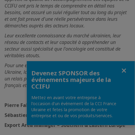
CCIFU ont pris le temps de comprendre en détail nos
besoins, ont assuré un suivi régulier tout au long du projet
et ont fait preuve d'une réelle persévérance dans leurs
démarches auprès des acteurs locaux.
Leur excellente connaissance du marché ukrainien, leur
réseau de contacts et leur capacité à appréhender un
secteur aussi spécialisé que l'oncologie ont constitué de
véritables atouts.
Pour une entreprise souhaitant développer ses activités en
Fermer
Ukraine, la CCIFU représente un partenaire de confiance et
Devenez SPONSOR des
un relais particulièrement efficace entre les écosystèmes
événements majeurs de la
français et ukrainien. "
CCIFU
Mettez en avant votre entreprise à
l'occasion d'un événement de la CCI France
Pierre Fabre Group
Ukraine et fetes la promotion de votre
Sébastien Polycarpe
entreprise et ou de vos produits/services.
Export Area Manager – Southern & Eastern Europe