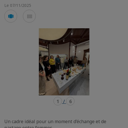
Le 07/11/2025
Voir
Voir
en
en
mode
mode
carousel
mosaïque
1
/
6
Un cadre idéal pour un moment d’échange et de
partage entre femmes.