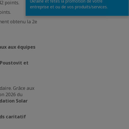
Ukraine et fetes la promotion de votre
2 points.
entreprise et ou de vos produits/services.
oints.
ement obtenu la 2e
aux aux équipes
 Poustovit et
idaire. Grâce aux
ion 2026 du
ndation Solar
ds caritatif