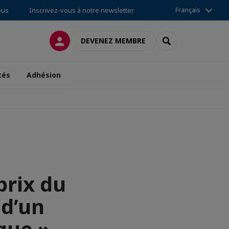
Français
ous
Inscrivez-vous à notre newsletter
CONNEXION
RECHERCHER
DEVENEZ MEMBRE
tés
Adhésion
prix du
 d’un
que »