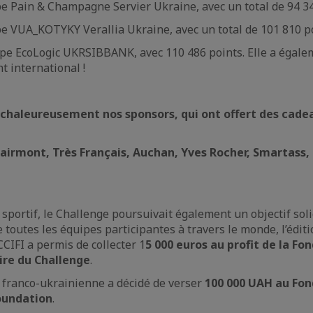
uipe Pain & Champagne Servier Ukraine, avec un total de 94 34
uipe VUA_KOTYKY Verallia Ukraine, avec un total de 101 810 p
quipe EcoLogic UKRSIBBANK, avec 110 486 points. Elle a égal
t international !
chaleureusement nos sponsors, qui ont offert des cade
 Fairmont, Très Français, Auchan, Yves Rocher, Smartass,
 sportif, le Challenge poursuivait également un objectif sol
e toutes les équipes participantes à travers le monde, l’édit
CCIFI a permis de collecter 1
5 000 euros au profit de la Fo
ire du Challenge
.
CI franco-ukrainienne a décidé de verser
100 000 UAH au Fon
oundation
.