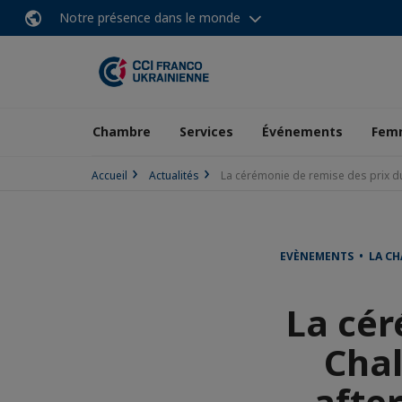
Notre présence dans le monde
Chambre
Services
Événements
Femm
Accueil
Actualités
La cérémonie de remise des prix du
EVÈNEMENTS • LA C
La cér
Chal
afte