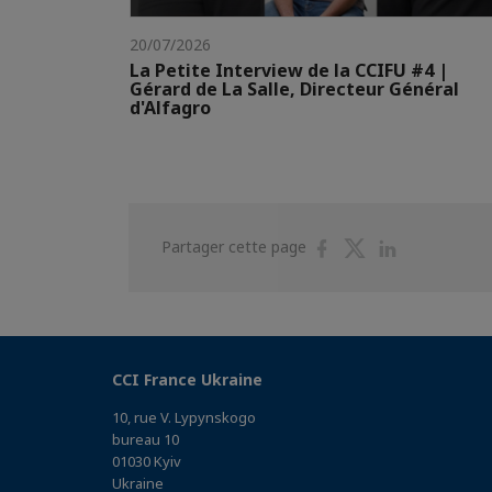
20/07/2026
La Petite Interview de la CCIFU #4 |
Gérard de La Salle, Directeur Général
d'Alfagro
Partager
Partager
Partager
Partager cette page
sur
sur
sur
Facebook
Twitter
Linkedin
CCI France Ukraine
10, rue V. Lypynskogo
bureau 10
01030 Kyiv
Ukraine