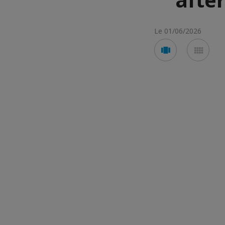
Le 01/06/2026
Voir
Voir
en
en
mode
mod
carousel
mos