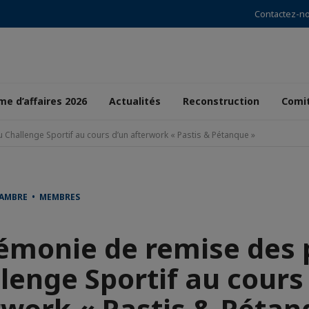
Contactez-n
e d’affaires 2026
Actualités
Reconstruction
Comi
 Challenge Sportif au cours d’un afterwork « Pastis & Pétanque »
HAMBRE • MEMBRES
émonie de remise des 
lenge Sportif au cours
rwork « Pastis & Pétan