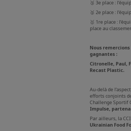
🥉 3e place : l’éq
🥈 2e place : l’éq
🥇 1re place : l’é
place au classemen
Nous remercions 
gagnantes :
Citronelle, Paul,
Recast Plastic.
Au-delà de l’aspect
efforts conjoints d
Challenge Sportif 
Impulse, partena
Par ailleurs, la C
Ukrainian Food F