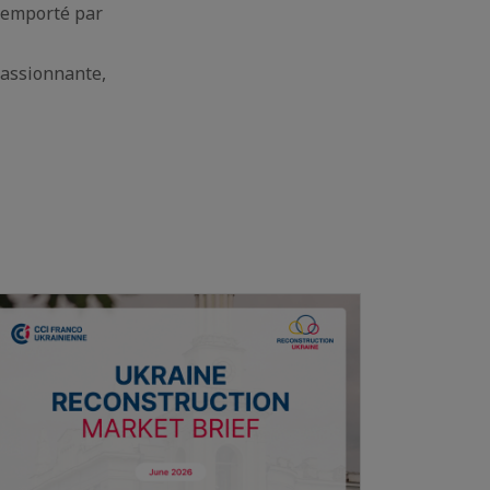
 remporté par
 passionnante,