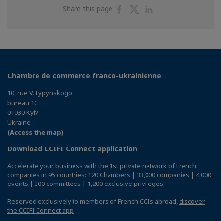
Share
Share
Share
Share this page
on
on
on
Facebook
Twitter
Linkedin
Chambre de commerce franco-ukrainienne
10, rue V. Lypynskogo
bureau 10
01030 Kyiv
Ukraine
(Access the map)
Download CCIFI Connect application
Accelerate your business with the 1st private network of French
companies in 95 countries: 120 Chambers | 33,000 companies | 4,000
events | 300 committees | 1,200 exclusive privileges
Reserved exclusively to members of French CCIs abroad,
discover
the CCIFI Connect app
.