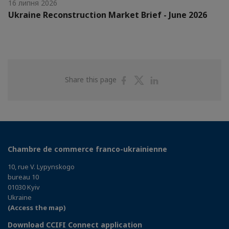
16 липня 2026
Ukraine Reconstruction Market Brief - June 2026
Share
Share
Share
Share this page
on
on
on
Facebook
Twitter
Linkedin
Chambre de commerce franco-ukrainienne
10, rue V. Lypynskogo
bureau 10
01030 Kyiv
Ukraine
(Access the map)
Download CCIFI Connect application