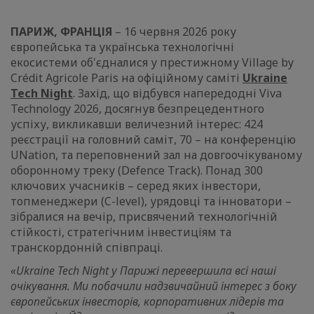
ПАРИЖ, ФРАНЦІЯ
– 16 червня 2026 року
європейська та українська технологічні
екосистеми об'єдналися у престижному Village by
Crédit Agricole Paris на офіційному саміті
Ukraine
Tech Night
. Захід, що відбувся напередодні Viva
Technology 2026, досягнув безпрецедентного
успіху, викликавши величезний інтерес: 424
реєстрації на головний саміт, 70 – на конференцію
UNation, та переповнений зал на довгоочікуваному
оборонному треку (Defence Track). Понад 300
ключових учасників – серед яких інвестори,
топменеджери (C-level), урядовці та інноватори –
зібралися на вечір, присвячений технологічній
стійкості, стратегічним інвестиціям та
транскордонній співпраці.
«Ukraine Tech Night у Парижі перевершила всі наші
очікування. Ми побачили надзвичайний інтерес з боку
європейських інвесторів, корпоративних лідерів та