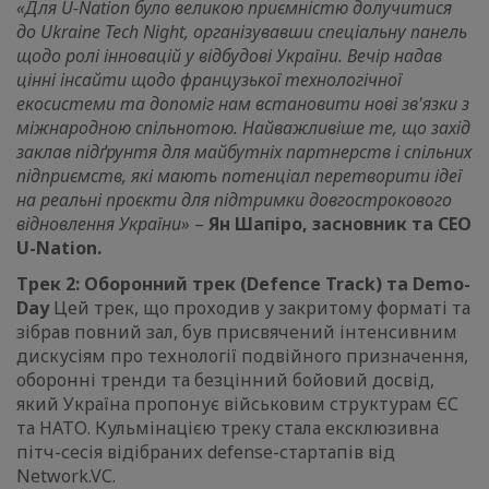
«Для U-Nation було великою приємністю долучитися
до Ukraine Tech Night, організувавши спеціальну панель
щодо ролі інновацій у відбудові України. Вечір надав
цінні інсайти щодо французької технологічної
екосистеми та допоміг нам встановити нові зв'язки з
міжнародною спільнотою. Найважливіше те, що захід
заклав підґрунтя для майбутніх партнерств і спільних
підприємств, які мають потенціал перетворити ідеї
на реальні проєкти для підтримки довгострокового
відновлення України»
–
Ян Шапіро, засновник та CEO
U-Nation.
Трек 2: Оборонний трек (Defence Track) та Demo-
Day
Цей трек, що проходив у закритому форматі та
зібрав повний зал, був присвячений інтенсивним
дискусіям про технології подвійного призначення,
оборонні тренди та безцінний бойовий досвід,
який Україна пропонує військовим структурам ЄС
та НАТО. Кульмінацією треку стала ексклюзивна
пітч-сесія відібраних defense-стартапів від
Network.VC.