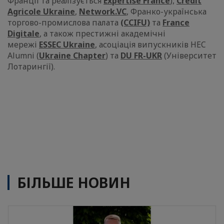
Франції та реалізується
Expertise France
),
Credit
Agricole Ukraine
,
Network.VC
, Франко-українська
торгово-промислова палата
(CCIFU)
та
France
Digitale
, а також престижні академічні
мережі
ESSEC Ukraine
, асоціація випускників HEC
Alumni (
Ukraine Chapter
) та
DU FR-UKR
(Університет
Лотарингії).
БІЛЬШЕ НОВИН