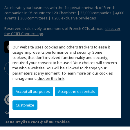
Accelerate your business with the 1st private network of French
companies in 95 countries: 120 Chambers | 33,000 companies | 4,000
events | 300 committees | 1,200 exclusive privileges
Reserved exclusively to members of French CCIs abroad,
discover
the CCIFI Connect app
.
Our website uses cookies and others trackers to ease it
usage, improve its performance and security. Some
cookies, that don't involved functionnality and security,
required your consent to be used. Your choices will concern
the whole website. You will be allowed to change your
parameters at any moment. To learn more on our cookies
management,
click on this link
.
Accept all purposes
Accept the essentials
Customize
Карта сайту
Politique de confidentialité
Налаштуйте свої файли cookies