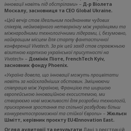
інновації навіть під обстрілами»
–
Д-р Віолета
Москалу, засновниця та CEO Global Ukraine.
«Цей вечір став ідеальним поєднанням чудових
спікерів, неймовірного нетворкінгу між українцями та
міжнародними технологічними лідерами, і, безумовно,
найкращим місцем для старту фантастичної
конференції Vivatech. За рік цей захід став справжньою
візитною карткою української присутності на
Vivatech»
–
Домінік Піоте, FrenchTech Kyiv,
засновник фонду Phoenix.
«Україна довела, що інновації можуть процвітати
навіть за найскладніших обставин. Зміцнюючи
співпрацю між Україною, Францією та ширшою
європейською інноваційною екосистемою, ми
створюємо нові можливості для розробки технологій,
прискорення зростання та спільної розбудови більш
конкурентоспроможної та стійкої Європи»
–
Жюльєн
Шмітт, керівник проєкту EU4Innovation East.
Огляд аудиторії та результати
Дані з реєстрацій