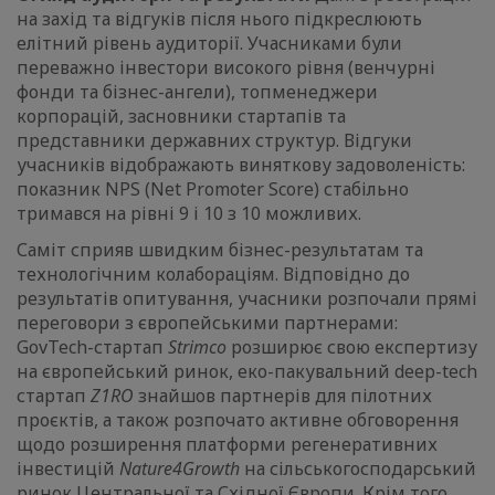
на захід та відгуків після нього підкреслюють
елітний рівень аудиторії. Учасниками були
переважно інвестори високого рівня (венчурні
фонди та бізнес-ангели), топменеджери
корпорацій, засновники стартапів та
представники державних структур. Відгуки
учасників відображають виняткову задоволеність:
показник NPS (Net Promoter Score) стабільно
тримався на рівні 9 і 10 з 10 можливих.
Саміт сприяв швидким бізнес-результатам та
технологічним колабораціям. Відповідно до
результатів опитування, учасники розпочали прямі
переговори з європейськими партнерами:
GovTech-стартап
Strimco
розширює свою експертизу
на європейський ринок, еко-пакувальний deep-tech
стартап
Z1RO
знайшов партнерів для пілотних
проєктів, а також розпочато активне обговорення
щодо розширення платформи регенеративних
інвестицій
Nature4Growth
на сільськогосподарський
ринок Центральної та Східної Європи. Крім того,