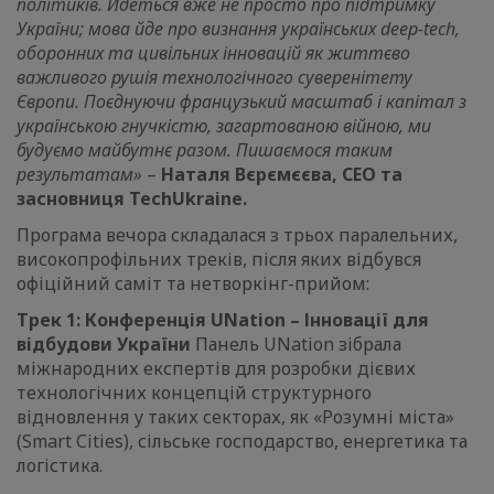
політиків. Йдеться вже не просто про підтримку
України; мова йде про визнання українських deep-tech,
оборонних та цивільних інновацій як життєво
важливого рушія технологічного суверенітету
Європи. Поєднуючи французький масштаб і капітал з
українською гнучкістю, загартованою війною, ми
будуємо майбутнє разом. Пишаємося таким
результатам»
–
Наталя Вєрємєєва, CEO та
засновниця TechUkraine.
Програма вечора складалася з трьох паралельних,
високопрофільних треків, після яких відбувся
офіційний саміт та нетворкінг-прийом:
Трек 1: Конференція UNation – Інновації для
відбудови України
Панель UNation зібрала
міжнародних експертів для розробки дієвих
технологічних концепцій структурного
відновлення у таких секторах, як «Розумні міста»
(Smart Cities), сільське господарство, енергетика та
логістика.