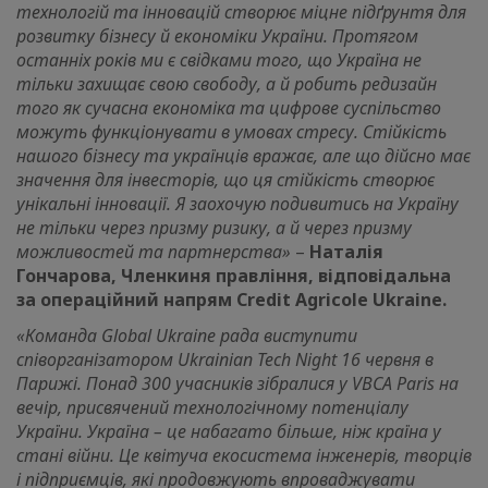
технологій та інновацій створює міцне підґрунтя для
розвитку бізнесу й економіки України. Протягом
останніх років ми є свідками того, що Україна не
тільки захищає свою свободу, а й робить редизайн
того як сучасна економіка та цифрове суспільство
можуть функціонувати в умовах стресу. Стійкість
нашого бізнесу та українців вражає, але що дійсно має
значення для інвесторів, що ця стійкість створює
унікальні інновації. Я заохочую подивитись на Україну
не тільки через призму ризику, а й через призму
можливостей та партнерства»
–
Наталія
Гончарова, Членкиня правління, відповідальна
за операційний напрям Credit Agricole Ukraine.
«Команда Global Ukraine рада виступити
співорганізатором Ukrainian Tech Night 16 червня в
Парижі. Понад 300 учасників зібралися у VBCA Paris на
вечір, присвячений технологічному потенціалу
України. Україна – це набагато більше, ніж країна у
стані війни. Це квітуча екосистема інженерів, творців
і підприємців, які продовжують впроваджувати