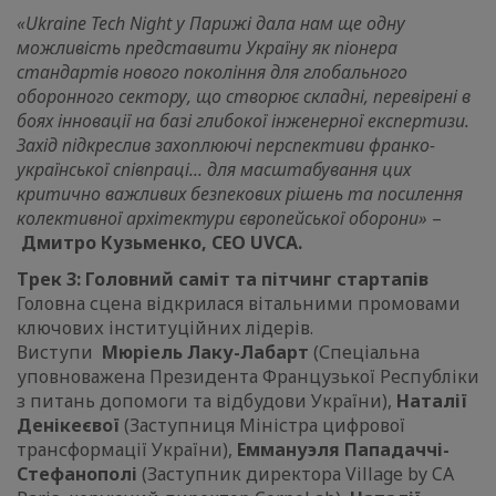
«Ukraine Tech Night у Парижі дала нам ще одну
можливість представити Україну як піонера
стандартів нового покоління для глобального
оборонного сектору, що створює складні, перевірені в
боях інновації на базі глибокої інженерної експертизи.
Захід підкреслив захоплюючі перспективи франко-
української співпраці... для масштабування цих
критично важливих безпекових рішень та посилення
колективної архітектури європейської оборони»
–
Дмитро Кузьменко, CEO UVCA.
Трек 3: Головний саміт та пітчинг стартапів
Головна сцена відкрилася вітальними промовами
ключових інституційних лідерів.
Виступи
Мюріель Лаку-Лабарт
(Спеціальна
уповноважена Президента Французької Республіки
з питань допомоги та відбудови України),
Наталії
Денікеєвої
(Заступниця Міністра цифрової
трансформації України),
Еммануэля Пападаччі-
Стефанополі
(Заступник директора Village by CA