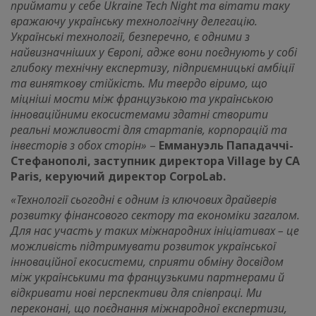
приймати у себе Ukraine Tech Night та вітати таку
вражаючу українську технологічну делегацію.
Українські технології, безперечно, є одними з
найвизначніших у Європі, адже вони поєднують у собі
глибоку технічну експертизу, підприємницькі амбіції
та виняткову стійкість. Ми твердо віримо, що
міцніші мости між французькою та українською
інноваційними екосистемами здатні створити
реальні можливості для стартапів, корпорацій та
інвесторів з обох сторін»
–
Еммануэль Пападаччі-
Стефанополі, заступник директора Village by CA
Paris, керуючий директор CorpoLab.
«Технології сьогодні є одним із ключових драйверів
розвитку фінансового сектору та економіки загалом.
Для нас участь у таких міжнародних ініціативах – це
можливість підтримувати розвиток української
інноваційної екосистеми, сприяти обміну досвідом
між українськими та французькими партнерами й
відкривати нові перспективи для співпраці. Ми
переконані, що поєднання міжнародної експертизи,