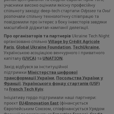
учасники високо оцінили якісну професійну
спільноту заходу: deep-tech стартапи
Odyssea
та
Ovul
розпочали спільну технологічну співпрацю та
повідомили про інтерес з боку інвесторів завдяки
масштабній діджитал-кампанії делегації.
Про організаторів та партнерів
Ukraine Tech Night
організовано спільно
Village by Crédit Agricole
Paris
,
Global Ukraine Foundation
,
TechUkraine
,
Українською асоціацією венчурного і приватного
капіталу
(UVCA)
та
UNATION
.
Захід відбувся за інституційної
підтримки
Міністерства цифрової
трансформації України
,
Посольства України у
Франції
,
Українського фонду стартапів (USF)
та
French Tech Kyiv
.
Ініціативу гордо підтримали наші партнери:
проєкт
EU4Innovation East
(фінансується
Європейським Союзом, співфінансується Урядом