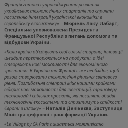
Франція готова супроводжувати розвиток
українських технологічних стартапів та сприяти
посиленню інтеграції української економіки в
європейську екосистему»
–
Мюріель Лаку-Лабарт,
Спеціальна уповноважена Президента
Французької Республіки з питань допомоги та
відбудови України.
«Коли країни об’єднують свої сильні сторони, інновації
швидше перетворюються на продукти, а ідеї
створюють нові можливості для економічного
зростання. В України та Франції є все необхідне, щоб
разом створювати технологічні рішення світового
рівня. Поглиблення співпраці між нашими країнами
відкриє нові можливості для інвестицій, трансферу
технологій і спільних проєктів, які посилять обидві
технологічні екосистеми та сприятимуть стійкості
Європи в цілому»
–
Наталія Денікеєва, Заступниця
Міністра цифрової трансформації України.
«Le Village by CA Paris пишається можливістю