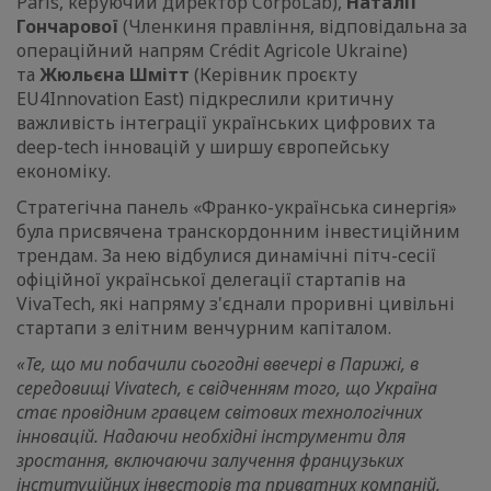
Paris, керуючий директор CorpoLab),
Наталії
Гончарової
(Членкиня правління, відповідальна за
операційний напрям Crédit Agricole Ukraine)
та
Жюльєна Шмітт
(Керівник проєкту
EU4Innovation East)
підкреслили критичну
важливість інтеграції українських цифрових та
deep-tech інновацій у ширшу європейську
економіку.
Стратегічна панель «Франко-українська синергія»
була присвячена транскордонним інвестиційним
трендам. За нею відбулися динамічні пітч-сесії
офіційної української делегації стартапів на
VivaTech, які напряму з'єднали проривні цивільні
стартапи з елітним венчурним капіталом.
«Те, що ми побачили сьогодні ввечері в Парижі, в
середовищі Vivatech, є свідченням того, що Україна
стає провідним гравцем світових технологічних
інновацій. Надаючи необхідні інструменти для
зростання, включаючи залучення французьких
інституційних інвесторів та приватних компаній,